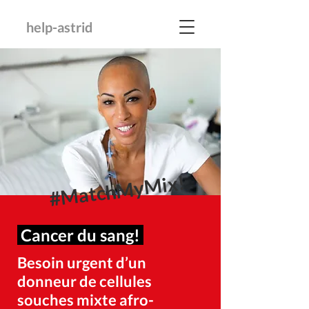
help-astrid
#MatchMyMix!
Cancer du sang!
Besoin urgent d’un
donneur de cellules
souches mixte afro-