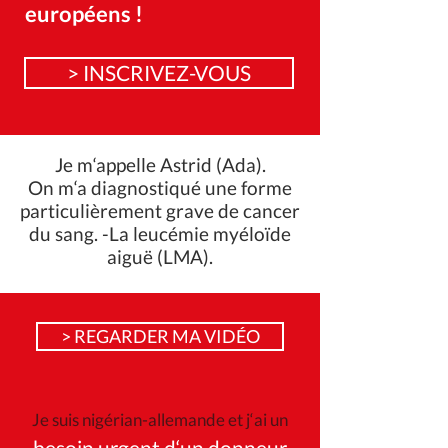
européens !
> INSCRIVEZ-VOUS
Je m‘appelle Astrid (Ada).
On m‘a diagnostiqué une forme
particulièrement grave de cancer
du sang. -La leucémie myéloïde
aiguë (LMA).
> REGARDER MA VIDÉO
Je suis nigérian-allemande et j‘ai un
besoin urgent d‘un donneur