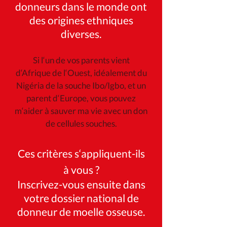
donneurs dans le monde ont
des origines ethniques
diverses.
Si l‘un de vos parents vient
d‘Afrique de l‘Ouest, idéalement du
Nigéria de la souche Ibo/Igbo, et un
parent d‘Europe, vous pouvez
m‘aider à sauver ma vie avec un don
de cellules souches.
Ces critères s‘appliquent-ils
à vous ?
Inscrivez-vous ensuite dans
votre dossier national de
donneur de moelle osseuse.