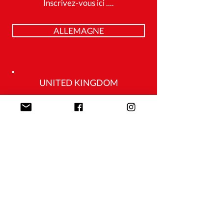
Inscrivez-vous ici ....
ALLEMAGNE
UNITED KINGDOM
... si vous avez 16 - 30 ans
... si vous avez 17 - 55 ans
USA (Be the Match)
USA (DKMS)