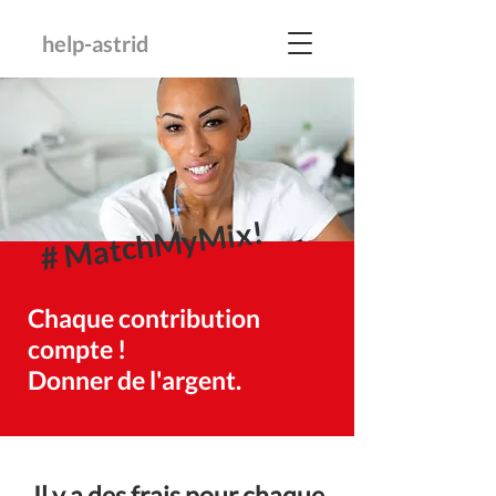
help-astrid
# MatchMyMix!
Chaque contribution
compte !
Donner de l'argent.
Il y a des frais pour chaque