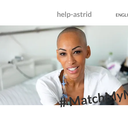
help-astrid
ENGL
# MatchMy