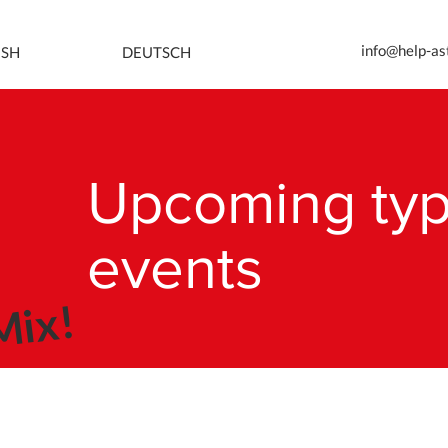
info@help-as
ISH
DEUTSCH
Upcoming typ
events
Mix!