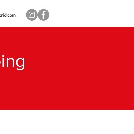
trid.com
ing