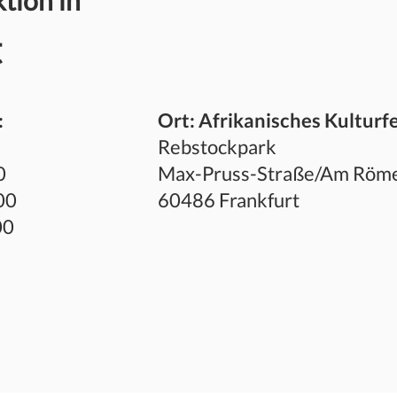
tion in
t
:
Ort: Afrikanisches Kulturf
Rebstockpark
0
Max-Pruss-Straße/Am Röme
00
60486 Frankfurt
00